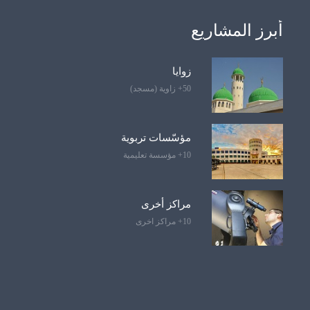
أبرز المشاريع
زوايا
50+ زاوية (مسجد)
مؤسّسات تربوية
10+ مؤسسة تعليمية
مراكز أخرى
10+ مراكز اخرى