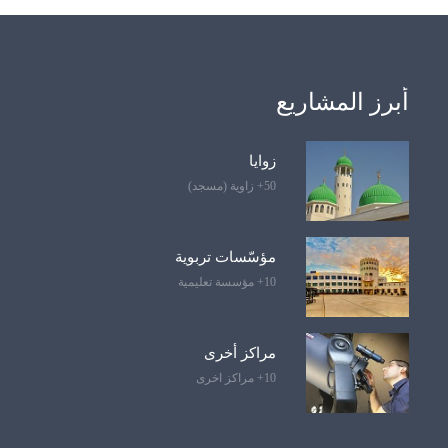
أبرز المشاريع
زوايا
50+ زاوية (مسجد)
مؤسّسات تربوية
10+ مؤسسة تعليمية
مراكز أخرى
10+ مراكز اخرى