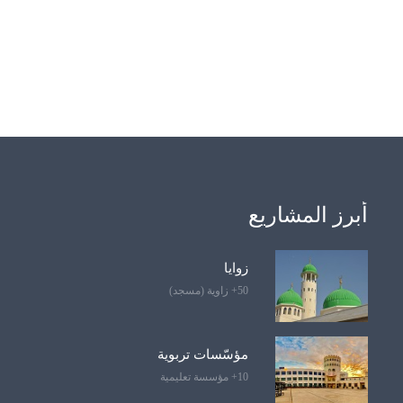
أبرز المشاريع
زوايا
50+ زاوية (مسجد)
مؤسّسات تربوية
10+ مؤسسة تعليمية