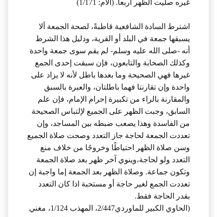
غيره صليت الظهر أربعا. (الأم: 1/171)
اشترط السادة الشافعية قاطبةً، لصحة الجمعة ألا
يسبقها جمعة في البلد أو القرية، ودليل هذا الشرط
أنه -صلى الله عليه وسلم- لم يقم سوى جمعة واحدة
وكذلك الصحابة والتابعون، فإن سبقت إحدى الجمع
غيرها فهي الصحيحة وما بعدها باطل لأنه لا يزاد على
واحدة وإن تقارنتا فهما باطلتان، والعبرة بالسبق
والمقارنة بالراء من تكبيرة إحرام الإمام، فإن علم
السابق، وجبت الظهر على الجميع لإلتباس الصحيحة
من الفاسدة وهذا يصعب ضبطه بين المساجد، وإن
تعددت الجمعة لحاجة جاز التعدد وصحت صلاة الجميع
وسن صلاة الظهر احتياطًا وخروجًا من خلاف منع
التعدد ولو لحاجة،وينوي آخر ظهر بعد صلاة الجمعة
وتكون جماعة. وصلاة الظهر بعد الجمعة إما واجبة إن
تعددت الجمع لغير حاجة أو مستحبة اذا كان التعدد
بقدر الحاجة فقط.
(الحاوي الكبير للماوردي2/447، المهذب 1/124، مغني