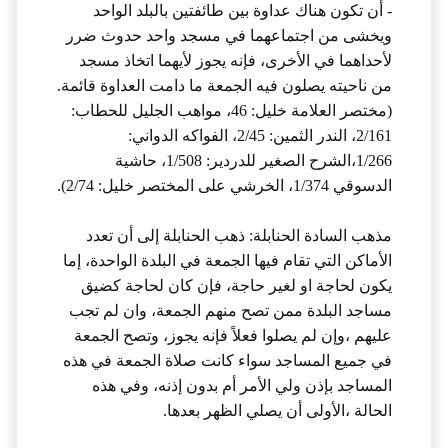
- أن تكون هناك عداوة بين طائفتين بالبلد الواحد
ويخشى من اجتماعهما في مسجد واحد حدوث ضرر
لأحداهما في الأخرى، فإنه يجوز لأيهما اتخاذ مسجد
من ناحيته يصلون فيه الجمعة ما دامت العداوة قائمة.
(مختصر العلامة خليل: 46، مواهب الجليل للحطاب:
2/161، الندر الثمين: 2/45، الفواكه الدواني:
1/266،الشرح الصغير للدردير: 1/508، حاشية
الدسوقي 1/374، الخرشي على المختصر خليل: 2/74).
مذهب السادة الحنابلة: ذهب الحنابلة إلى أن تعدد
الأماكن التي تقام فيها الجمعة في البلدة الواحدة، إما
يكون لحاجة او لغير حاجة، فإن كان لحاجة كضيق
مساجد البلدة ممن تصح منهم الجمعة، وان لم تجب
عليهم ،وإن لم يصلوا فعلاً فإنه يجوز، وتصح الجمعة
في جميع المساجد سواء كانت صلاة الجمعة في هذه
المساجد بإذن ولي الأمر أم بدون إذنه، وفي هذه
الحالة ،الأولى أن يصلي الظهر بعدها.