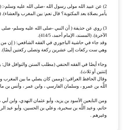
2) عن عبيد الله مولى رسول الله -صلى الله عليه وسلم-: 
يأمر بصلاة بعد المكتوبة؟ قال نعم: بين المغرب والعشاء). (المسند
3) روي عن حذيفة ( أن النبي -صلى الله عليه وسلم- صلى
الآخرة). (المسند، الإمام أحمد، 414/5).
وقد جاء في حاشية الباجوري في الفقه الشافعي: ( إن من ال
وهي ست ركعات إلى عشرين ركعة وتصلى ركعتين أيضًا). (حاشية 
وجاء أيضًا في الفقه الحنفي (مطلب السنن والنوافل قال: 
إثنتين أو ثلاث).
وقال الحافظ العراقي: (وممن كان يصلي ما بين المغرب والع
اللَّه بن عمرو ، وسلمان الفارسي ، وابن عمر ، وأنس بن م
ومن التابعين الأسود بن يزيد، وأبو عثمان النهدي، وابن أبي
حاتم، وعبد اللَّه بن سخبرة، وعلي بن الحسين، وأبو عبد ال
وغيرهم .