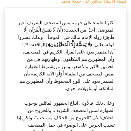
فضيلة الأستاذ الدكتور علي جمعة محمد
أكثر العلماء على حرمة مس المصحف الشريف لغير
المتوضئ؛ أخذًا من الحديث: (أَنْ لَا يَمَسَّ الْقُرْآنَ إِلَّا
طَاهِرٌ) رواه الإمام مالك في "الموطأ"، وبذلك فسروا
قوله تعالى:
﴿لَا يَمَسُّهُ إِلَّا الْمُطَهَّرُون﴾
[الواقعة: 79]؛
أن الضمير يعود على القرآن الكريم في المصحف،
وأن المطهرين هم المكلفون، وطهارتهم هي من
الحدثين الأكبر والأصغر، ومن لم يشترط الطهارة
لمس المصحف من العلماء أَوَّلُوا الآية الكريمة بأن
الضمير يعود على اللوح المحفوظ وأن المطهرين هم
الملائكة، أو بتأويلات أخرى.
وعلى ذلك: فالأولى اتباع الجمهور القائلين بوجوب
الطهارة لمس المصحف الشريف، وللخروج من
الخلاف؛ لأن "الخروج من الخلاف مستحب"، ولكن إذا
تسبب الحرص على الوضوء في حمل المصحف