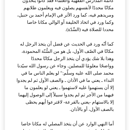
كأئمة المدارس الفقهيّة والعلماء فقد كانوا يتخذون
مكانًا محددًا لأنفسهم يصلون فيه ويعلمون طلابهم
ومريدهم فيه، كما ورد الأثر في الإمام أحمد بن حنبل،
وكما ورد في اتخاذ الخليفة أو الوالي مكانا خاصا
محددا للصلاة فيه (السِّدّة).
كما أنّه ورد في الحديث عن فضل أن يتخذ الرجل له
مكانًا في الصّف الأول، بل هو من السُّنّة المحمودة،
وهذا بلا شك يؤدي أن يتخذ الرجل مكانًا محددًا
وواضحًا معلومًا للمصلين. وجاء عن رسول الله سيّدنا
محمد صلى الله عليه وسلّم:" لو يعلم الناس ما في
النداء ـ يعني ما في الأذان ـ والصف الأول ثم لم يجدوا
إلا أن يستهموا عليه لاستهموا ـ يعني لو يعلمون ما
فيهما من الأجر ثم لم يجدوا سبيلاً إلى الوصول إليهما
إلا بالاستهام -يعني بالقرعة- لاقترعوا أيهم يحظى
بالصف الأول، أو بالأذان.
أما النهي الوارد عن أن يتخذ المصلي له مكانا خاصا