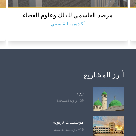
مرصد القاسمي للفلك وعلوم الفضاء
أكاديمية القاسمي
أبرز المشاريع
زوايا
50+ زاوية (مسجد)
مؤسّسات تربوية
10+ مؤسسة تعليمية