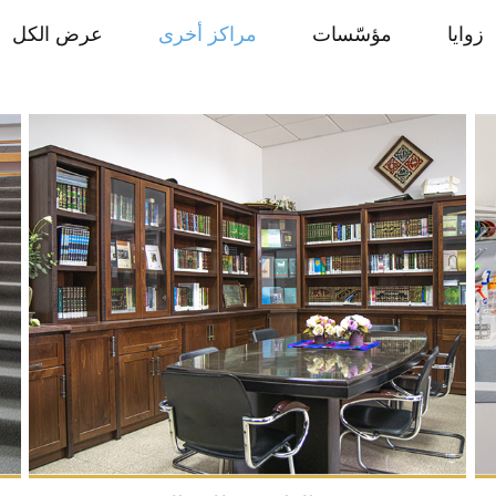
زوايا
مؤسّسات
مراكز أخرى
عرض الكل
مركز البحث العلمي