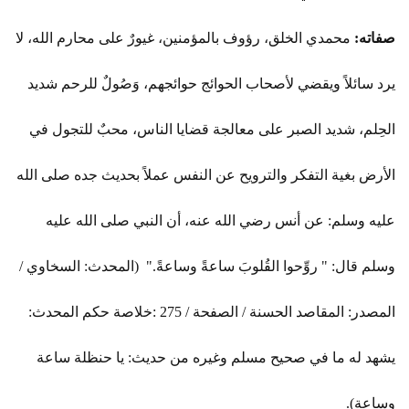
صفاته:
محمدي الخلق، رؤوف بالمؤمنين، غيورٌ على محارم الله، لا
يرد سائلاً ويقضي لأصحاب الحوائج حوائجهم، وَصُولٌ للرحم شديد
الحِلم، شديد الصبر على معالجة قضايا الناس، محبٌ للتجول في
الأرض بغية التفكر والترويح عن النفس عملاً بحديث جده صلى الله
عليه وسلم: عن أنس رضي الله عنه، أن النبي صلى الله عليه
وسلم قال: " روِّحوا القُلوبَ ساعةً وساعةً." (المحدث: السخاوي /
المصدر: المقاصد الحسنة / الصفحة / 275 :خلاصة حكم المحدث:
يشهد له ما في صحيح مسلم وغيره من حديث: يا حنظلة ساعة
وساعة).