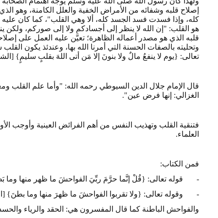
ولهذا كان رسول الله صلى الله عليه وسلم يوجه اهتمام الصحابة 
إصلاح قلبه وشفائه من الأمراض الخفية والعلل الكامنة، وهو الذ
كله، وإذا فسدت فسد الجسد كله، ألا وهي القلب"، كما كان عليه ال
هو القلب: "إن الله لا ينظر إلى أجسادكم ولا إلى صوركم، ولكن ين
قلبه الذي هو مصدر أعماله الظاهرة؛ تعيَّن عليه العمل على إصلاحه
وتحليته بالصفات الحسنة التي أمرنا الله بها، وعندئذ يكون القلب
تعالى: {يوم لا ينفعُ مالٌ ولا بنونَ إلا مَن أتى اللهَ بقلبٍ سليمٍ} [الشعراء: 8
قال الإمام جلال الدين السيوطي رحمه الله: "وأما علم القلب وم
الغزالي: إنها فرض عين".
فتنقية القلب وتهذيب النفس من أهم الفرائض العينية وأوجب الأوام
العلماء.
فمن الكتاب:
- قوله تعالى: {قُلْ إنَّما حرَّمَ ربِّيَ الفواحشَ ما ظهر منها وما بَطنَ
- وقوله تعالى: {ولا تقربوا الفواحشَ ما ظهرَ منها وما بطنَ} [الأنعام
والفواحش الباطنة كما قال المفسرون هي: الحقد والرياء والحسد و