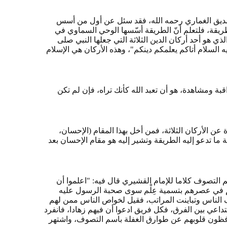
صديق الغماري رحمه الله، فقد سئل عن أول من أسس
ة، فلتعلم أنّ الطريقة أسّسها الوحي السماوي في
 هو أحد أركان الدين الثلاثة التي جعلها النبي صلى
عليه السلام أتاكم يعلمكم دينكم"، وهذه الأركان هي الإسلام
بة ومشاهدة، هو أن تعبد الله كأنك تراه، فإن لم تكن
ن الأركان الثلاثة، فمن أخل بهذا المقام (الإحسان،
 ما تدعو إليه الطريقة وتشير إليه هو مقام الإحسان بعد
لتصوف كلاما للإمام القشيري قال فيه: "اعلموا أن
لهم في عصرهم بتسمية عِلْم سوى صحبة الرسول عليه
تلف الناس وتباينت المراتب، فقيل لخواص الناس ممن لهم
لتداعي بين الفرق، فكل فريق ادعوا أن فيهم زهادا، فانفرد
افظون قلوبهم عن طوارق الغفلة باسم التصوف، واشتهر