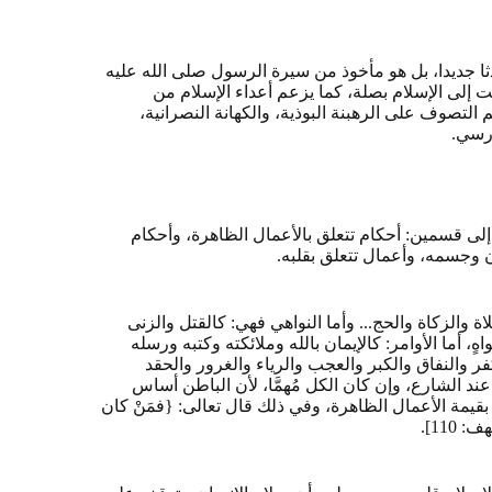
ا جديدا، بل هو مأخوذ من سيرة الرسول صلى الله عليه
إلى الإسلام بصلة، كما يزعم أعداء الإسلام من
التصوف على الرهبنة البوذية، والكهانة النصرانية،
ارسي.
إلى قسمين: أحكام تتعلق بالأعمال الظاهرة، وأحكام
ان وجسمه، وأعمال تتعلق بقلبه.
اة والزكاة والحج... وأما النواهي فهي: كالقتل والزنى
ٍ، أما الأوامر: كالإيمان بالله وملائكته وكتبه ورسله
ر والنفاق والكبر والعجب والرياء والغرور والحقد
ند الشارع، وإن كان الكل مُهمَّا، لأن الباطن أساس
قيمة الأعمال الظاهرة، وفي ذلك قال تعالى: {فمَنْ كان
110].