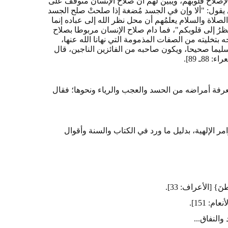
لإصلاح قلوبهم، ويبين لهم أن صلاح الإنسان متوقف على
ي يقول: "ألا وإن في الجسد مُضغة إذا صلحتْ صلح الجسد
صلاة والسلام يعلمُهم أن محل نظر الله إلى عباده إنما
ظرُ إلى قلوبكم"، فما دام صلاح الإنسان مربوطا بصلاح
 بتخليته من الصفات المذمومة التي نهانا الله عنها،
 سليما صحيحا، ويكون صاحبه من الفائزين الناجين، قال
8ـ 89].
عرفة أمراضه من الحسد والعجب والرياء ونحوها؛ فقال
ر الإلهية، بدليل ما ورد في الكتاب والسنة وأقوال
} [الأعراف: 33].
: 151].
النفاق...