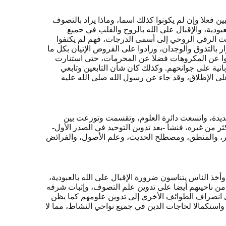
ن فعلا وإن لم يكونوا كذلك اسما، وماذا يراد بالتصوف
بودية، والإقبال على الله بالروح والقلب في جميع
يث الرقي الروحي إلى أسمى الدرجات، فهم لم يكتفوا
رار بالتذوق والوجدان، وزادوا على الفروض الإتيان بكل ما
دوا عن المكروهات فضلا عن المحرمات، حتى استنارت
انية على جوانحهم. وكذلك كان شأن التابعين وتابعي
على الإطلاق، وقد جاء عن رسول الله صلى الله عليه
ديدة، واتسعت دائرة العلوم، وتقسمت وتوزعت بين
ثر من غيره، فنشأ -بعد تدوين التوحيد في الصدر الأول-
ير، والمنطق، ومصطلح الحديث، وعلم الأصول، والفرائض
وأخذ الناس يتناسون ضرورة الإقبال على الله بالعبودية،
م من ناحيتهم أيضا على تدوين علم التصوف، وإثبات شرفه
ى انصراف الطوائف الأخرى إلى تدوين علومهم كما يظن
ستكمالا لحاجات الدين في جميع نواحي النشاط، مما لا