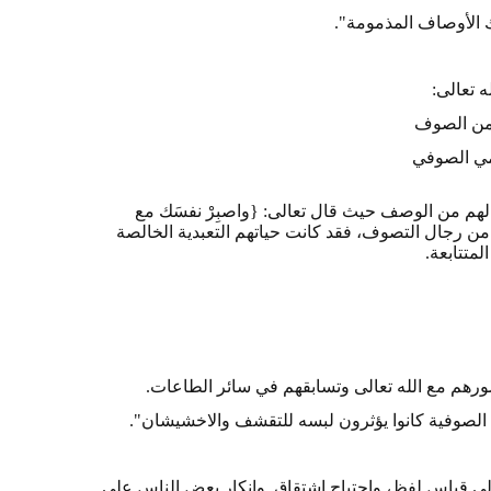
ك الأوصاف المذمومة".
 تعالى:
من الصوف
ي الصوفي
لله لهم من الوصف حيث قال تعالى: {واصبِرْ نفسَك مع
الصُفَّة هم الرعيل الأول من رجال التصوف، فقد كانت حياتهم التعبدية الخالصة
متتابعة.
رهم مع الله تعالى وتسابقهم في سائر الطاعات.
لصوفية كانوا يؤثرون لبسه للتقشف والاخشيشان".
لى قياس لفظٍ، واحتياج اشتقاق. وإنكار بعض الناس على