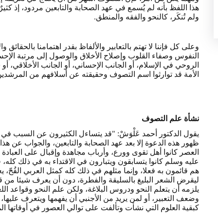
هذا اللفظ بأنه لم يُسمع في عهد الصحابة والتابعين مردود، إذ كث
ولم تُنكَر، كالنحو والفقه والمنطق.
وعلى كل فإننا لا تهتم بالتعابير والألفاظ بقدر اهتمامنا بالحقائق
النفوس وصفاء القلوب وإصلاح الأخلاق والوصول إلى مرتبة الإ
الروحي في الإسلام، أو الجانب الإحساني، أو الجانب الأخلاقي، أو
الأمة قد توارثوا اسم التصوف وحقيقته عن أسلافهم من المرشدين 
نشأة علم التصوف
يقول الدكتور أحمد عَلْوَشْ: "قد يتساءل الكثيرون عن السبب في
ظهور هذه الدعوة إلا بعد عهد الصحابة والتابعين، والجواب عن هذا:
العصر كانوا أهل تقوى وورع، وأرباب مجاهدة وإقبال على العبادة
عليه وسلم كانوا يتسابقون ويتبارون في الاقتداء به في ذلك كله، ف
هم قائمون به فعلا، وإنما مثلهم في ذلك كله كمثل العربي القُحّ، ي
ليقرض الشعر البليغ بالسليقة والفطرة، دون أن يعرف شيئا من قو
يلزمه أن يتعلم النحو ودروس البلاغة، ولكن علم النحو وقواعد ا
وضعف التعبير، أو لمن يريد من الأجنبي أن يفهمها ويتعرف عليها،
كبقية العلوم التي نشأت وتألفت على توالي العصور في أوقاتها الم