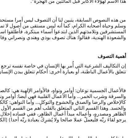
هذا الاسم لهؤلاء الأكابر قبل المائتين من الهجرة".
من هذه النصوص السابقة، يتبين لنا أن التصوف ليس أمرا مستحدث
وسلم وحياة أصحابه الكرام، كما أنه ليس مستقى من أصول لا تمت 
المستشرقين وتلامذتهم الذين ابتدعوا أسماء مبتكرة، فأطلقوا اسم 
والشعوذة الهندية، فقالوا: هناك تصوف بوذي وهندي ونصراني وف
أهمية التصوف
إن التكاليف الشرعية التي أُمر بها الإنسان في خاصة نفسه ترجع 
تتعلق بالأعمال الباطنة، أو بعبارة أخرى: أحكام تتعلق ببدن الإنس
فالأعمال الجسمية نوعان: أوامر ونواهٍ، فالأوامر الإلهية هي: كالصل
والسرقة وشرب الخمر... وأما الأعمال القلبية فهي أيضا: أوامر ونواه
كالإخلاص والرضا والصدق والخشوع والتوكل... وأما النواهي: كالكف
والحسد. وهذا القسم الثاني المتعلق بالقلب أهم من القسم الأول ع
الظاهر ومصدره، وأعماله مبدأ أعمال الظاهر، ففي فساده إخلال ب
يرجو لقاءَ ربِّه فلْيعملْ عملا صالحا ولا يُشرِكْ بعبادة ربِّه أحدا} [الكهف: 