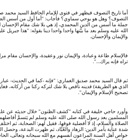
أما تاريخ التصوف فيظهر في فتوى للإمام الحافظ السيد محمد 
التصوف؟ وهل هو بوحي سماوي؟ فأجاب: "أما أول من أسس الطريق
جملة ما أسس من الدين المحمدي، إذ هي بلا شك مقام الإحسان الذي
الله عليه وسلم بعد ما بيَّنها واحدا واحدا دينا بقوله: "هذا جبريل 
والإيمان والإحسان.
فالإسلام طاعة وعبادة، والإيمان نور وعقيدة، والإحسان مقام مراق
تراه فإنه يراك...".
ثم قال السيد محمد صديق الغماري: "فإنه -كما في الحديث- عبارة ع
الذي هو الطريقة) فدينه ناقص بلا شك لتركه ركنا من أركانه، فغاية
تصحيح الإسلام والإيمان".
وأورد حاجي خليفة في كتابه "كشف الظنون" خلال حديثه عن علم ا
المسلمين بعد رسول الله صلى الله عليه وسلم لم يَتسمَّ أفاض
الصلاة والسلام، إذ لا أفضلية فوقها، فقيل لهم: الصحابة، ثم اخ
شدة عناية بأمر الدين: الزهاد والعُبَّاد، ثم ظهرت البدعة، وحصل ا
خواص أهل السنة المراعون أنفسهم مع الله سبحانه وتعالى، الح