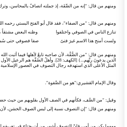
ومنهم من قال: "إنه من الصِّفَة، إذ جملته اتصافٌ بالمحاسن، وتر
ومنهم من قال: "من الصفاء"، فقد قال أبو الفتح البستي رحمه الله
تنازع الناس في الصوفي واختلفوا وظنه البعض مشتقاً 
ولست أمنح هذا الاسم غيرَ فتىً صفا فصوفي حتى سُم
ومنهم من قال: "من الصُّفَّة، لأن صاحبه تابعٌ لأهلها فيما أثبت ا
الذين يدعونَ ربَّهم...} [الكهف: 28]. وأهلُ 
المثل الأعلى الذي استهدفه رجال التصوف في العصور الإسلامية ال
وقال الإمام القشيري:"هو من الصَّفوة".
وقيل: "من الصَّف، فكأنهم في الصف الأول بقلوبهم من حيث حضو
ومنهم من قال: "إن التصوف نسبة إلى لبس الصوف الخشن، لأن ا
ومهما يكن من أمر، فإنّ التصوف أشهر من أن يحتاج في تعريفه إ