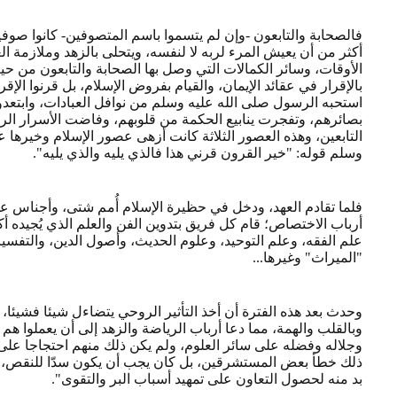
فالصحابة والتابعون -وإن لم يتسموا باسم المتصوفين- كانوا صوفيي
أكثر من أن يعيش المرء لربه لا لنفسه، ويتحلى بالزهد وملازمة الع
الأوقات، وسائر الكمالات التي وصل بها الصحابة والتابعون من ح
بالإقرار في عقائد الإيمان، والقيام بفروض الإسلام، بل قرنوا الإق
استحبه الرسول صلى الله عليه وسلم من نوافل العبادات، وابتع
بصائرهم، وتفجرت ينابيع الحكمة من قلوبهم، وفاضت الأسرار الرب
التابعين، وهذه العصور الثلاثة كانت أزهى عصور الإسلام وخيرها 
وسلم قوله: "خير القرون قرني هذا فالذي يليه والذي يليه".
فلما تقادم العهد، ودخل في حظيرة الإسلام أُمم شتى، وأجناس ع
أرباب الاختصاص؛ قام كل فريق بتدوين الفن والعلم الذي يُجيده أك
علم الفقه، وعلم التوحيد، وعلوم الحديث، وأصول الدين، والتفس
"الميراث" وغيرها...
وحدث بعد هذه الفترة أن أخذ التأثير الروحي يتضاءل شيئا فشيئا، 
وبالقلب والهمة، مما دعا أرباب الرياضة والزهد إلى أن يعملوا ه
وجلاله وفضله على سائر العلوم، ولم يكن ذلك منهم احتجاجا عل
ذلك خطأ بعض المستشرقين، بل كان يجب أن يكون سدّا للنقص، وا
بد منه لحصول التعاون على تمهيد أسباب البر والتقوى".