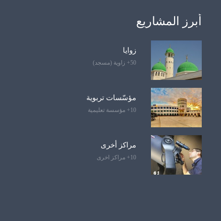
أبرز المشاريع
زوايا
50+ زاوية (مسجد)
مؤسّسات تربوية
10+ مؤسسة تعليمية
مراكز أخرى
10+ مراكز اخرى