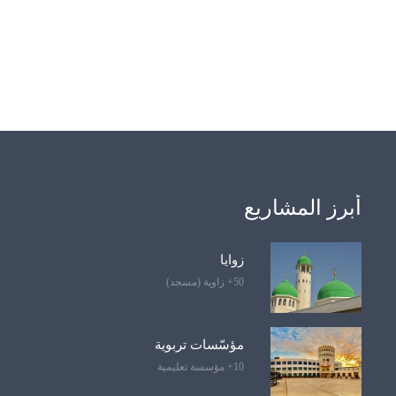
أبرز المشاريع
زوايا
50+ زاوية (مسجد)
مؤسّسات تربوية
10+ مؤسسة تعليمية