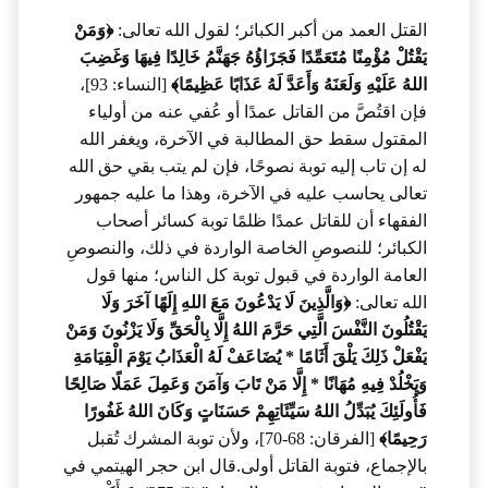
القتل العمد من أكبر الكبائر؛ لقول الله تعالى:
﴿وَمَنْ
يَقْتُلْ مُؤْمِنًا مُتَعَمِّدًا فَجَزَاؤُهُ جَهَنَّمُ خَالِدًا فِيهَا وَغَضِبَ
اللهُ عَلَيْهِ وَلَعَنَهُ وَأَعَدَّ لَهُ عَذَابًا عَظِيمًا﴾
[النساء: 93]،
فإن اقتُصَّ من القاتل عمدًا أو عُفي عنه من أولياء
المقتول سقط حق المطالبة في الآخرة، ويغفر الله
له إن تاب إليه توبة نصوحًا، فإن لم يتب بقي حق الله
تعالى يحاسب عليه في الآخرة، وهذا ما عليه جمهور
الفقهاء أن للقاتل عمدًا ظلمًا توبة كسائر أصحاب
الكبائر؛ للنصوصِ الخاصة الواردة في ذلك، والنصوصِ
العامة الواردة في قبول توبة كل الناس؛ منها قول
الله تعالى:
﴿وَالَّذِينَ لَا يَدْعُونَ مَعَ اللهِ إِلَهًا آخَرَ وَلَا
يَقْتُلُونَ النَّفْسَ الَّتِي حَرَّمَ اللهُ إِلَّا بِالْحَقِّ وَلَا يَزْنُونَ وَمَنْ
يَفْعَلْ ذَلِكَ يَلْقَ أَثَامًا * يُضَاعَفْ لَهُ الْعَذَابُ يَوْمَ الْقِيَامَةِ
وَيَخْلُدْ فِيهِ مُهَانًا * إِلَّا مَنْ تَابَ وَآمَنَ وَعَمِلَ عَمَلًا صَالِحًا
فَأُولَئِكَ يُبَدِّلُ اللهُ سَيِّئَاتِهِمْ حَسَنَاتٍ وَكَانَ اللهُ غَفُورًا
رَحِيمًا﴾
[الفرقان: 68-70]، ولأن توبة المشرك تُقبل
بالإجماع، فتوبة القاتل أولى.قال ابن حجر الهيتمي في