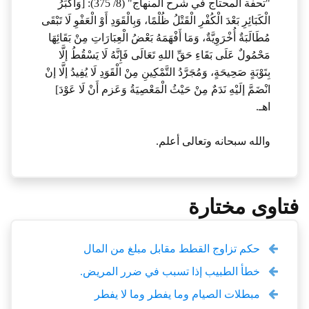
"تحفة المحتاج في شرح المنهاج" (8/ 375): [وَأَكْبَرُ
الْكَبَائِرِ بَعْدَ الْكُفْرِ الْقَتْلُ ظُلْمًا، وَبِالْقَوَدِ أَوْ الْعَفْوِ لَا تَبْقَى
مُطَالَبَةٌ أُخْرَوِيَّةٌ، وَمَا أَفْهَمَهُ بَعْضُ الْعِبَارَاتِ مِنْ بَقَائِهَا
مَحْمُولٌ عَلَى بَقَاءِ حَقِّ اللهِ تَعَالَى فَإِنَّهُ لَا يَسْقُطُ إلَّا
بِتَوْبَةٍ صَحِيحَةٍ، وَمُجَرَّدُ التَّمْكِينِ مِنْ الْقَوَدِ لَا يُفِيدُ إلَّا إنْ
انْضَمَّ إلَيْهِ نَدَمٌ مِنْ حَيْثُ الْمَعْصِيَةُ وَعَزم أَنْ لَا عَوْدَ]
اهـ.
والله سبحانه وتعالى أعلم.
فتاوى مختارة
حكم تزاوج القطط مقابل مبلغ من المال
خطأ الطبيب إذا تسبب في ضرر المريض.
مبطلات الصيام وما يفطر وما لا يفطر