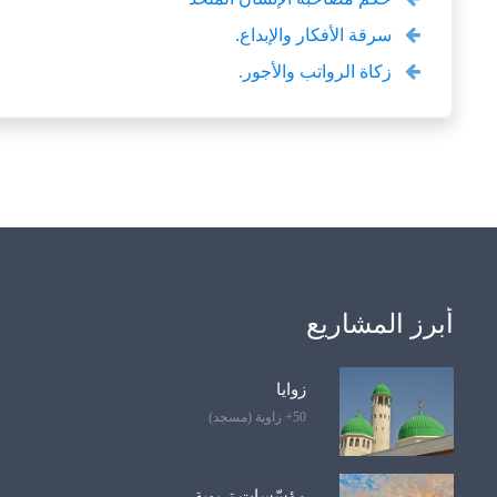
سرقة الأفكار والإبداع.
زكاة الرواتب والأجور.
أبرز المشاريع
زوايا
50+ زاوية (مسجد)
مؤسّسات تربوية