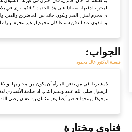
أبو طلحة: أنا. قال: فانزل. قال: فنزل في قبرها" السؤال هو
المحرم لدفنها، استنادا على هذا الحديث؟ فكما نرى في بلادنا
اي محرم لينزل القبر ويكون حائلا بين الحاضرين والقبر، وا
او التقوى عند الدفن سواءا كان محرم او غير محرم. بارك ا
الجواب:
فضيلة الدكتور خالد محمود
لا يشترط في من يدفن المرأة أن يكون من محارمها، والأف
الرسول صلى الله عليه وسلم انتدب أبا طلحة الأنصاري لدف
موجودًا وزوجها حاضر أيضا وهو عثمان بن عفان رضي الله 
فتاوى مختارة