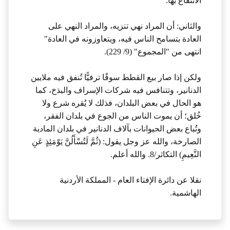
الانتفاع بها.
والثاني: أن المراد نهي تنزيه، والمراد النهي على
العادة بتسامح الناس فيه، ويتعاوزونه في العادة"
انتهى من "المجموع" (9/ 229).
ولكن إذا صار بيع القطط سوقًا ترفيًّا تُنفق فيه ملايين
الدنانير، وتتنافس فيه شركات الإسراف والبذخ، كما
هو الحال في بعض البلدان، فذلك لا يُقره شرع ولا
خُلق؛ أن يموت الناس من الجوع في بلدان الفقر،
وتُباع بعض الحيوانات بآلاف الدنانير في بلدان المادية
الصارخة، والله عز وجل يقول: (ثُمَّ لَتُسْأَلُنَّ يَوْمَئِذٍ عَنِ
النَّعِيمِ) التكاثر/8. والله أعلم.
نقلا عن دائرة الإفتاء العام - المملكة الأردنية
الهاشمية.