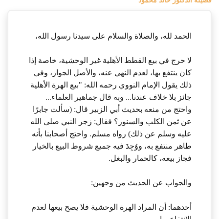
فضيلة الدكتور خالد محمود
الحمد لله، والصلاة والسلام على سيدنا رسول الله،
لا حرج في بيع القطط الأهلية غير الوحشية، خاصة إذا
كان ينتفع بها، لعدم النهي عنه، والأصل الجواز، وفي
ذلك يقول الإمام النووي رحمه الله: "بيع الهرة الأهلية
جائز بلا خلاف عندنا... وبه قال جماهير العلماء...
واحتج من منعه بحديث أبي الزبير قال: (سألت جابرًا
عن ثمن الكلب والسنور؟ فقال: زجر النبي صلى الله
عليه وسلم عن ذلك) رواه مسلم. واحتج أصحابنا بأنه
طاهر منتفع به، ووُجِدَ فيه جميع شروط البيع بالخيار
فجاز بيعه، كالحمار والبغل.
والجواب عن الحديث من وجهين:
أحدهما: أن المراد الهرة الوحشية فلا يصح بيعها لعدم