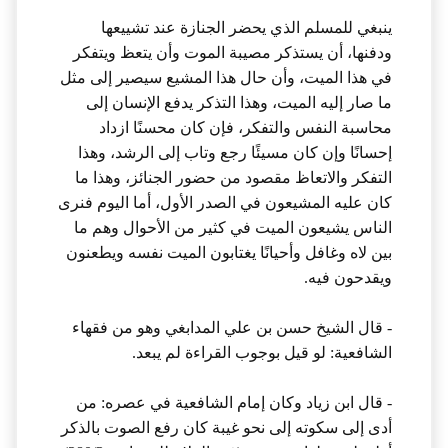
ينبغي للمسلم الذي يحضر الجنازة عند تشييعها
ودفنها، أن يستذكر مصيبة الموت وأن يتعظ ويتفكر
في هذا الميت، وأن حال هذا المشيع سيصير إلى مثل
ما صار إليه الميت، وهذا التذكر يدفع الإنسان إلى
محاسبة النفس والتفكر، فإن كان محسنًا ازداد
إحسانًا وإن كان مسيئًا رجع وتاب إلى الرشد، وهذا
التفكر والاتعاظ مقصود من حضور الجنائز، وهذا ما
كان عليه المشيعون في الصدر الأول، أما اليوم فنرى
الناس يشيعون الميت في كثير من الأحوال وهم ما
بين لاه وغافل وأحيانًا يغتابون الميت نفسه ويطعنون
ويقدحون فيه.
- قال الشيخ حسن بن علي المدابغي وهو من فقهاء
الشافعية: لو قيل بوجوب القراءة لم يبعد.
- قال ابن زياد وكان إمام الشافعية في عصره: من
أدى إلى سكوته إلى نحو غيبة كان رفع الصوت بالذكر