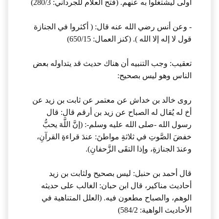
أولى ليشتغلوا به عنهم. (فتح العلام للجرداني: 280/3)
- وعن أنس رضي الله عنه قال: ( أكثروا في الجنازة
قول لا إله إلا الله ). (كنز العمال: 650/15)
تعقيب: وجب التنبيه أن هناك حديث قد يتداوله بعض
الناس وهو ليس بصحيح:
روى خالد بن خداش عن معتمر عن ثابت بن زيد عن
أخ له يُقال له الصباح عن زيد بن أرقم قال: قال
رسول الله -صلى الله عليه وسلم-: (إنَّ اللَّهَ يحبُّ
خفضَ الصَّوتِ في ثلاثةِ مواطنَ: عندَ قراءةِ القرآنِ،
وعندَ الجنازةِ، وإذا التقَى الزَّحفانِ).
قال أحمد بن حنبل: ليس بصحيح ولثابت بن زيد
أحاديث مناكير، قال ابن حبان: الغالب على حديثه
الوهم، والصباح مطعون فيه. (العلل المتناهية في
الأحاديث الواهية: 584/2)