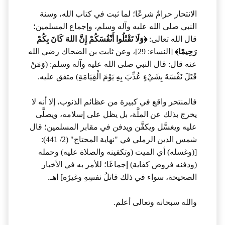
الانتحار حرامٌ شرعًا؛ لما ثبت في كتاب الله، وسنة
النبي صلى الله عليه وآله وسلم، وإجماع المسلمين؛
قال الله تعالى:
﴿وَلَا تَقْتُلُوا أَنْفُسَكُمْ إِنَّ اللهَ كَانَ بِكُمْ
رَحِيمًا﴾
[النساء: 29]، وعن ثابت بن الضحاك رضي الله
عنه قال: قال النبي صلى الله عليه وآله وسلم: (وَمَنْ
قَتَلَ نَفْسَهُ بِشَيْءٍ عُذِّبَ بِهِ يَوْمَ الْقِيَامَةِ) متفق عليه.
فالمنتحر واقع في كبيرة من عظائم الذنوب، إلا أنه لا
يخرج بذلك عن الملَّة، بل يظل على إسلامه، ويصلَّى
عليه ويغسَّل ويكفَّن ويدفن في مقابر المسلمين؛ قال
شمس الدين الرملي في "نهاية المحتاج" (2/ 441):
[(وغسله) أي الميت (وتكفينه والصلاة عليه) وحمله
(ودفنه فروض كفاية) إجماعًا؛ للأمر به في الأخبار
الصحيحة، سواء في ذلك قاتلُ نفسِهِ وغيرُه] اهـ.
والله سبحانه وتعالى أعلم.