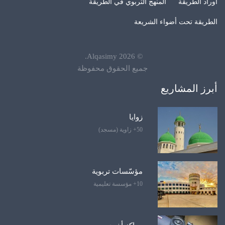
أوراد الطريقة
المنهج التربوي في الطريقة
الطريقة تحت أضواء الشريعة
.
Alqasimy
2026
©
جميع الحقوق محفوظة
أبرز المشاريع
زوايا
50+ زاوية (مسجد)
مؤسّسات تربوية
10+ مؤسسة تعليمية