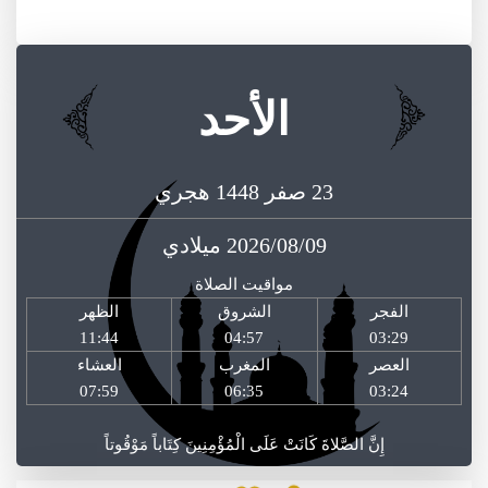
الأحد
23 صفر 1448 هجري
2026/08/09 ميلادي
مواقيت الصلاة
الفجر
الشروق
الظهر
11:44
04:57
03:29
العصر
المغرب
العشاء
07:59
06:35
03:24
إِنَّ الصَّلاةَ كَانَتْ عَلَى الْمُؤْمِنِينَ كِتَاباً مَوْقُوتاً