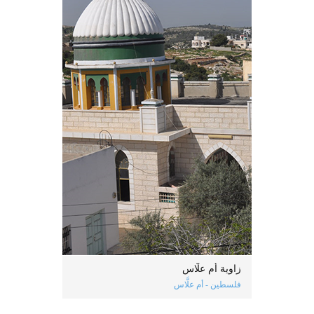
زاوية أم علَّاس
فلسطين - أم علَّاس