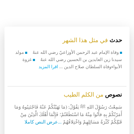
حدث
في مثل هذا الشهر
وفاة الإمام عبد الرحمن الأوزاعيّ رضي الله عنهُ
مولد
سيدنا زين العابدين بن الحسين رضي الله عنهُ
غزوة
الأبواءوفاة السلطان صلاح الدين ...
اقرا المزيد
نصوص
من الكلم الطيب
سَمِعْتُ رَسُوْلَ اللهِ ﷺ يَقُوْلُ: (مَا نَهَيْتُكُمْ عَنْهُ فَاجْتَنِبُوهُ وَمَا
أَمَرْتُكُمْ بِهِ فأْتُوا مِنْهُ مَا اسْتَطَعْتُمْ؛ فَإِنَّمَا أَهْلَكَ الَّذِيْنَ مِنْ
قَبْلِكُمْ كَثْرَةُ مَسَائِلِهِمْ وَاخْتِلافُهُمْ
...عرض النص كاملا