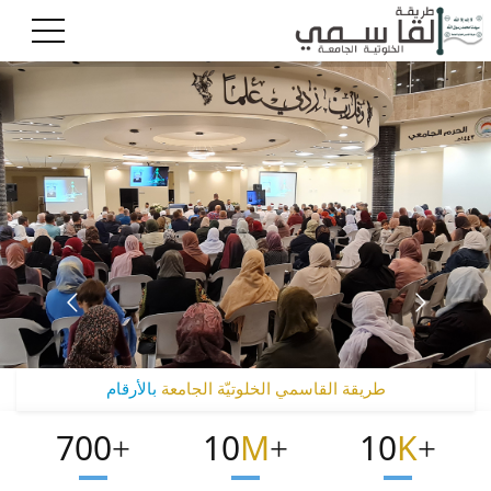
طريقة القاسمي الخلوتيّة الجامعة
بالأرقام
700
10
M
10
K
+
+
+