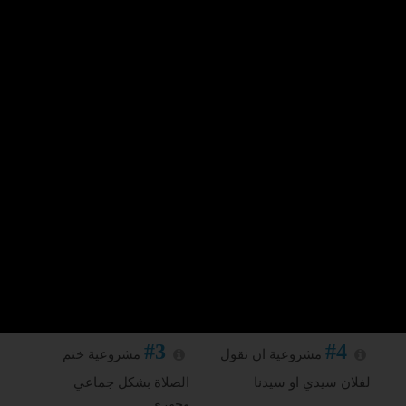
#7
#8
مشروعية صلاة
مشروعية الجهر
الظهر بعد صلاة الجمعة
بالصلاة على النبي عقب
لي
الأذان
#3
#4
مشروعية ان نقول
مشروعية ختم
لفلان سيدي او سيدنا
الصلاة بشكل جماعي
وجهري