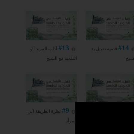
#13
#14
قضية تقبيل يد
آداب المريد أاو
شيخ
التلميذ مع الشيخ
#9
#10
مشروعية وضع
نظرة الطريقة الى
سبحة في العنق
المرأة