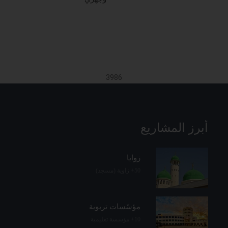
3986
أبرز المشاريع
زوايا
50+ زاوية (مسجد)
مؤسّسات تربوية
10+ مؤسسة تعليمية