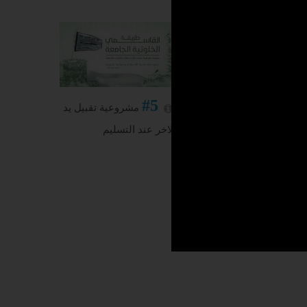
#5
#6
مشروعية إحياء
مشروعية تقبيل يد
لة النصف من شعبان
الاخر عند التسليم