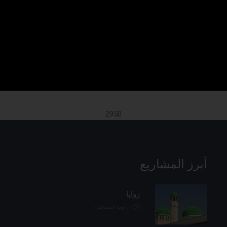
#7
#6
كيف دخلت طريقة
من هم أبرز
القاسمي الخلوتية الجامعة
الشيوخ الذين تولوا مشيخة
الى البلاد ؟
الطريقة في فلسطين ؟
2950
أبرز المشاريع
زوايا
50+ زاوية (مسجد)