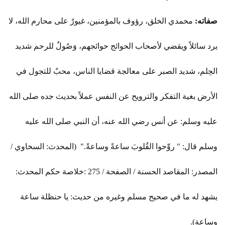
صفاته:
محمدي الخلق، رؤوف بالمؤمنين، غيورٌ على محارم الله، لا
يرد سائلاً ويقضي لأصحاب الحوائج حوائجهم، وَصُولٌ للرحم شديد
الحِلم، شديد الصبر على معالجة قضايا الناس، محبٌ للتجول في
الأرض بغية التفكر والترويح عن النفس عملاً بحديث جده صلى الله
عليه وسلم: عن أنس رضي الله عنه، أن النبي صلى الله عليه
وسلم قال: " روِّحوا القُلوبَ ساعةً وساعةً." (المحدث: السخاوي /
المصدر: المقاصد الحسنة / الصفحة / 275 :خلاصة حكم المحدث:
يشهد له ما في صحيح مسلم وغيره من حديث: يا حنظلة ساعة
وساعة).